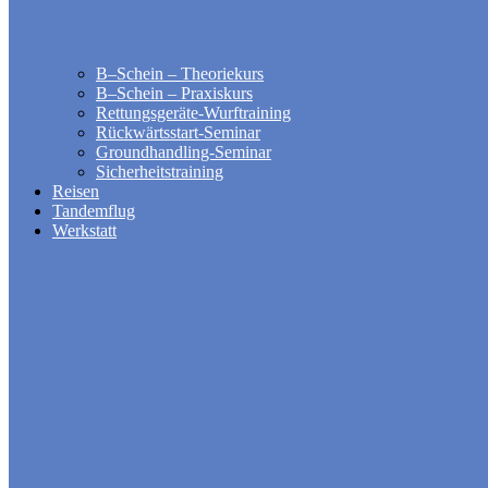
B–Schein – Theoriekurs
B–Schein – Praxiskurs
Rettungsgeräte-Wurftraining
Rückwärtsstart-Seminar
Groundhandling​-Seminar
Sicherheitstraining
Reisen
Tandemflug
Werkstatt