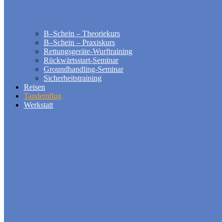
B–Schein – Theoriekurs
B–Schein – Praxiskurs
Rettungsgeräte-Wurftraining
Rückwärtsstart-Seminar
Groundhandling​-Seminar
Sicherheitstraining
Reisen
Tandemflug
Werkstatt