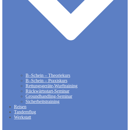
B–Schein – Theoriekurs
B–Schein – Praxiskurs
Rettungsgeräte-Wurftraining
Rückwärtsstart-Seminar
Groundhandling​-Seminar
Sicherheitstraining
Reisen
Tandemflug
Werkstatt