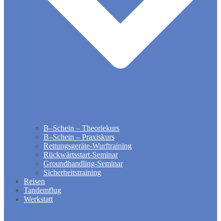
B–Schein – Theoriekurs
B–Schein – Praxiskurs
Rettungsgeräte-Wurftraining
Rückwärtsstart-Seminar
Groundhandling​-Seminar
Sicherheitstraining
Reisen
Tandemflug
Werkstatt