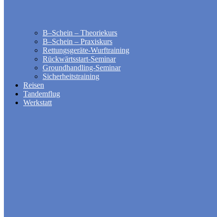
B–Schein – Theoriekurs
B–Schein – Praxiskurs
Rettungsgeräte-Wurftraining
Rückwärtsstart-Seminar
Groundhandling​-Seminar
Sicherheitstraining
Reisen
Tandemflug
Werkstatt