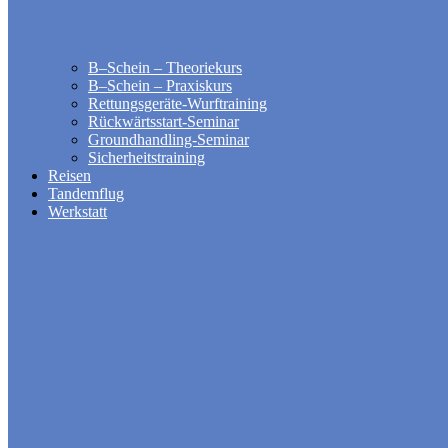
B–Schein – Theoriekurs
B–Schein – Praxiskurs
Rettungsgeräte-Wurftraining
Rückwärtsstart-Seminar
Groundhandling​-Seminar
Sicherheitstraining
Reisen
Tandemflug
Werkstatt