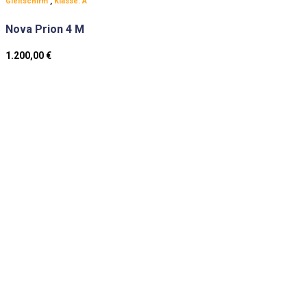
Gleitschirm
,
Klasse: A
Nova Prion 4 M
1.200,00
€
Angaben zum Zustand:
neu
Der Gleitschirm hat keine Gebrauchs­­spuren.
sehr gut
Der Gleitschirm hat leichte Gebrauchs­spuren.
Der Gleitschirm hat Gebrauchs­spuren, die
gut
technischen Werte sind sehr gut.
Der Gleitschirm hat deut­liche Gebrauchs­spuren,
gebraucht