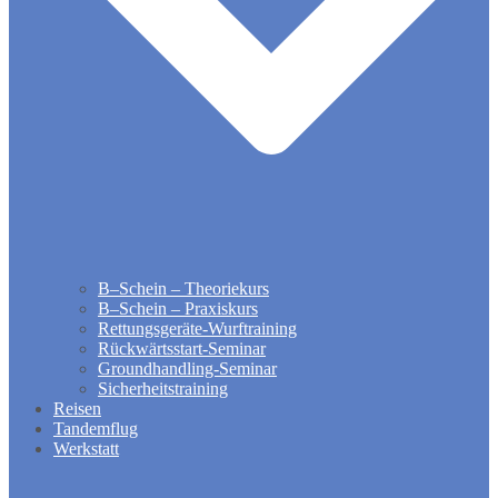
B–Schein – Theoriekurs
B–Schein – Praxiskurs
Rettungsgeräte-Wurftraining
Rückwärtsstart-Seminar
Groundhandling​-Seminar
Sicherheitstraining
Reisen
Tandemflug
Werkstatt