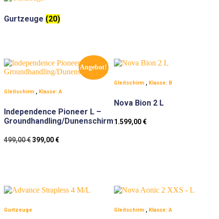
Gurtzeuge
(20)
Angebot!
Gleitschirm
,
Klasse: B
Gleitschirm
,
Klasse: A
Nova Bion 2 L
Independence Pioneer L –
Groundhandling/Dunenschirm
1.599,00
€
Ursprünglicher
Aktueller
499,00
€
399,00
€
Preis
Preis
war:
ist:
499,00 €
399,00 €.
Gurtzeuge
Gleitschirm
,
Klasse: A