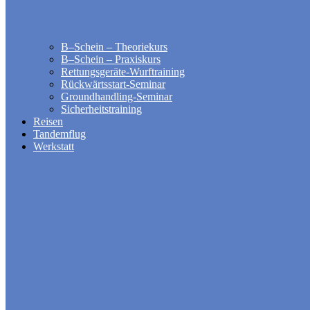
B–Schein – Theoriekurs
B–Schein – Praxiskurs
Rettungsgeräte-Wurftraining
Rückwärtsstart-Seminar
Groundhandling​-Seminar
Sicherheitstraining
Reisen
Tandemflug
Werkstatt