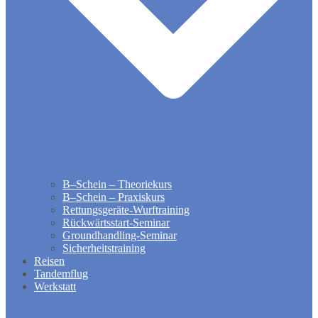
B–Schein – Theoriekurs
B–Schein – Praxiskurs
Rettungsgeräte-Wurftraining
Rückwärtsstart-Seminar
Groundhandling​-Seminar
Sicherheitstraining
Reisen
Tandemflug
Werkstatt