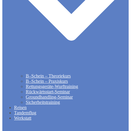
B–Schein – Theoriekurs
B–Schein – Praxiskurs
Rettungsgeräte-Wurftraining
Rückwärtsstart-Seminar
Groundhandling​-Seminar
Sicherheitstraining
Reisen
Tandemflug
Werkstatt