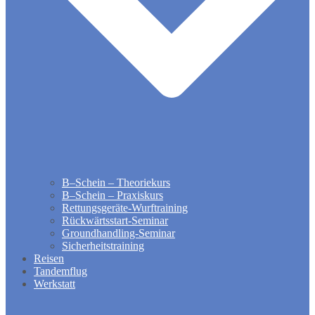
B–Schein – Theoriekurs
B–Schein – Praxiskurs
Rettungsgeräte-Wurftraining
Rückwärtsstart-Seminar
Groundhandling​-Seminar
Sicherheitstraining
Reisen
Tandemflug
Werkstatt