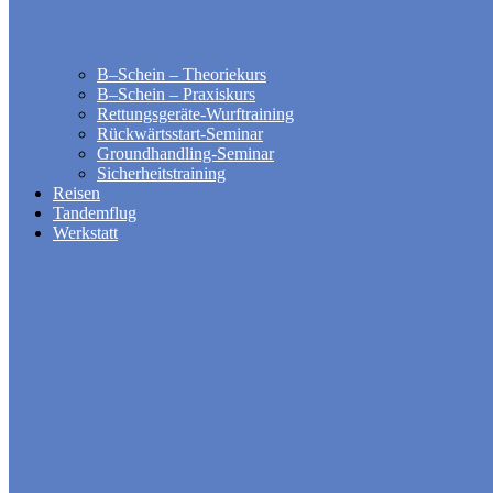
B–Schein – Theoriekurs
B–Schein – Praxiskurs
Rettungsgeräte-Wurftraining
Rückwärtsstart-Seminar
Groundhandling​-Seminar
Sicherheitstraining
Reisen
Tandemflug
Werkstatt