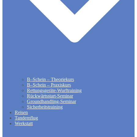
B–Schein – Theoriekurs
B–Schein – Praxiskurs
Rettungsgeräte-Wurftraining
Rückwärtsstart-Seminar
Groundhandling​-Seminar
Sicherheitstraining
Reisen
Tandemflug
Werkstatt