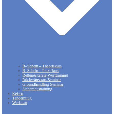
B–Schein – Theoriekurs
B–Schein – Praxiskurs
Rettungsgeräte-Wurftraining
Rückwärtsstart-Seminar
Groundhandling​-Seminar
Sicherheitstraining
Reisen
Tandemflug
Werkstatt