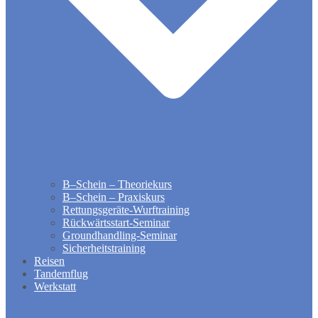
B–Schein – Theoriekurs
B–Schein – Praxiskurs
Rettungsgeräte-Wurftraining
Rückwärtsstart-Seminar
Groundhandling​-Seminar
Sicherheitstraining
Reisen
Tandemflug
Werkstatt