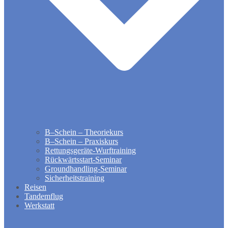
B–Schein – Theoriekurs
B–Schein – Praxiskurs
Rettungsgeräte-Wurftraining
Rückwärtsstart-Seminar
Groundhandling​-Seminar
Sicherheitstraining
Reisen
Tandemflug
Werkstatt