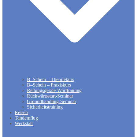
B–Schein – Theoriekurs
B–Schein – Praxiskurs
Rettungsgeräte-Wurftraining
Rückwärtsstart-Seminar
Groundhandling​-Seminar
Sicherheitstraining
Reisen
Tandemflug
Werkstatt