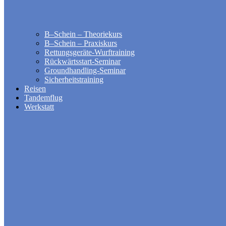
B–Schein – Theoriekurs
B–Schein – Praxiskurs
Rettungsgeräte-Wurftraining
Rückwärtsstart-Seminar
Groundhandling​-Seminar
Sicherheitstraining
Reisen
Tandemflug
Werkstatt