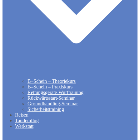
B–Schein – Theoriekurs
B–Schein – Praxiskurs
Rettungsgeräte-Wurftraining
Rückwärtsstart-Seminar
Groundhandling​-Seminar
Sicherheitstraining
Reisen
Tandemflug
Werkstatt