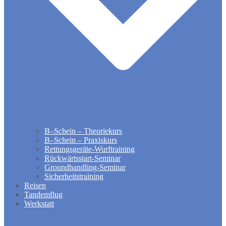
B–Schein – Theoriekurs
B–Schein – Praxiskurs
Rettungsgeräte-Wurftraining
Rückwärtsstart-Seminar
Groundhandling​-Seminar
Sicherheitstraining
Reisen
Tandemflug
Werkstatt