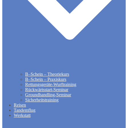
B–Schein – Theoriekurs
B–Schein – Praxiskurs
Rettungsgeräte-Wurftraining
Rückwärtsstart-Seminar
Groundhandling​-Seminar
Sicherheitstraining
Reisen
Tandemflug
Werkstatt