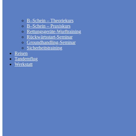
B–Schein – Theoriekurs
B–Schein – Praxiskurs
Rettungsgeräte-Wurftraining
Rückwärtsstart-Seminar
Groundhandling​-Seminar
Sicherheitstraining
Reisen
Tandemflug
Werkstatt