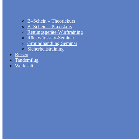
B–Schein – Theoriekurs
B–Schein – Praxiskurs
Rettungsgeräte-Wurftraining
Rückwärtsstart-Seminar
Groundhandling​-Seminar
Sicherheitstraining
Reisen
Tandemflug
Werkstatt