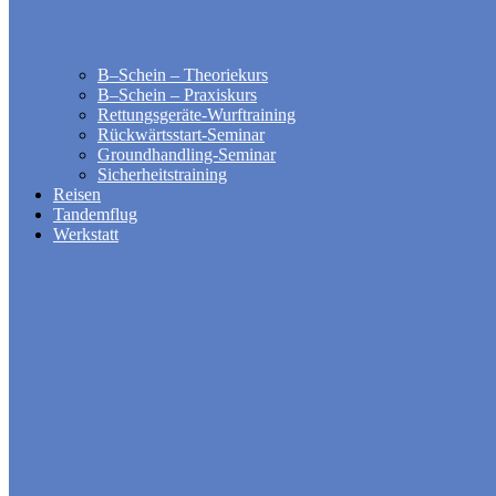
B–Schein – Theoriekurs
B–Schein – Praxiskurs
Rettungsgeräte-Wurftraining
Rückwärtsstart-Seminar
Groundhandling​-Seminar
Sicherheitstraining
Reisen
Tandemflug
Werkstatt