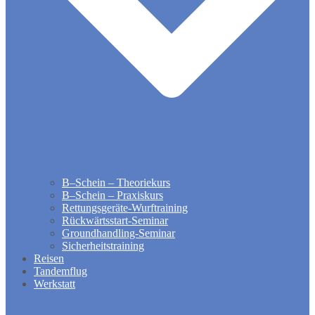
B–Schein – Theoriekurs
B–Schein – Praxiskurs
Rettungsgeräte-Wurftraining
Rückwärtsstart-Seminar
Groundhandling​-Seminar
Sicherheitstraining
Reisen
Tandemflug
Werkstatt