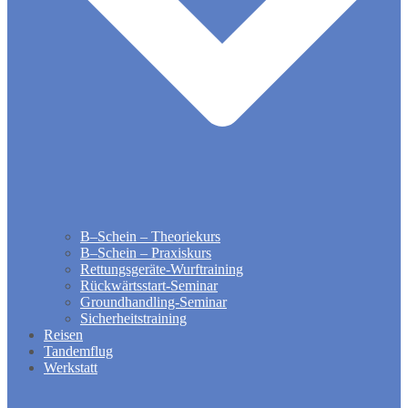
B–Schein – Theoriekurs
B–Schein – Praxiskurs
Rettungsgeräte-Wurftraining
Rückwärtsstart-Seminar
Groundhandling​-Seminar
Sicherheitstraining
Reisen
Tandemflug
Werkstatt