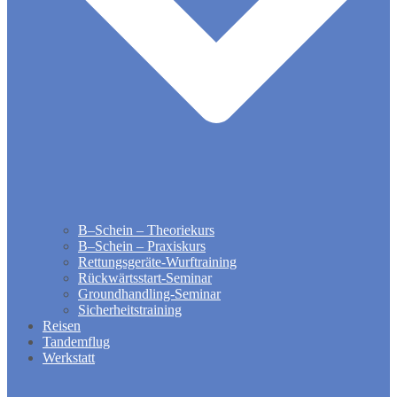
B–Schein – Theoriekurs
B–Schein – Praxiskurs
Rettungsgeräte-Wurftraining
Rückwärtsstart-Seminar
Groundhandling​-Seminar
Sicherheitstraining
Reisen
Tandemflug
Werkstatt