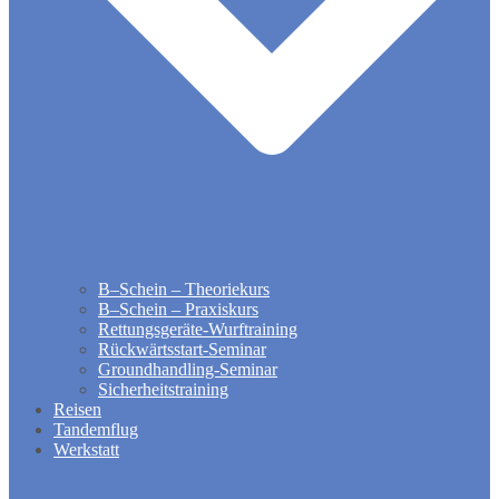
B–Schein – Theoriekurs
B–Schein – Praxiskurs
Rettungsgeräte-Wurftraining
Rückwärtsstart-Seminar
Groundhandling​-Seminar
Sicherheitstraining
Reisen
Tandemflug
Werkstatt