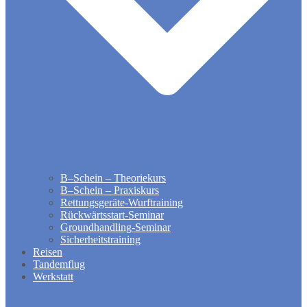
B–Schein – Theoriekurs
B–Schein – Praxiskurs
Rettungsgeräte-Wurftraining
Rückwärtsstart-Seminar
Groundhandling​-Seminar
Sicherheitstraining
Reisen
Tandemflug
Werkstatt