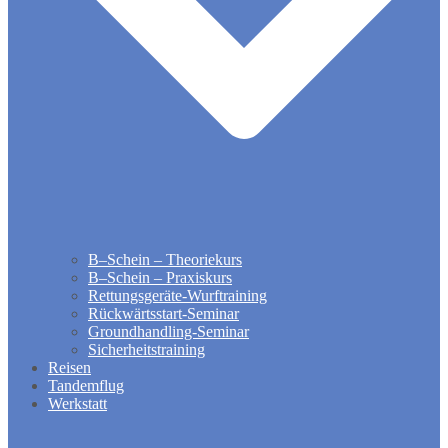
B–Schein – Theoriekurs
B–Schein – Praxiskurs
Rettungsgeräte-Wurftraining
Rückwärtsstart-Seminar
Groundhandling​-Seminar
Sicherheitstraining
Reisen
Tandemflug
Werkstatt