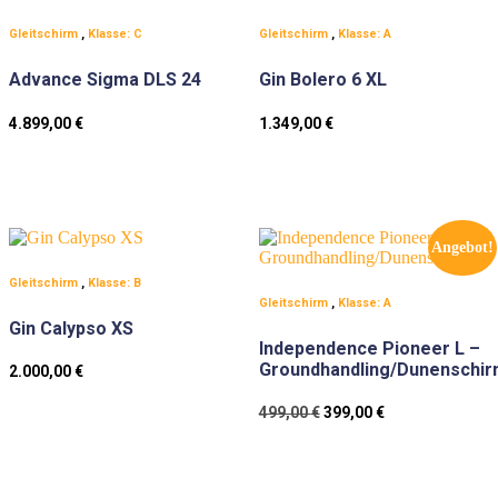
Gleitschirm
,
Klasse: C
Gleitschirm
,
Klasse: A
Advance Sigma DLS 24
Gin Bolero 6 XL
4.899,00
€
1.349,00
€
Angebot!
Gleitschirm
,
Klasse: B
Gleitschirm
,
Klasse: A
Gin Calypso XS
Independence Pioneer L –
Groundhandling/Dunenschi
2.000,00
€
Ursprünglicher
Aktueller
499,00
€
399,00
€
Preis
Preis
war:
ist:
499,00 €
399,00 €.