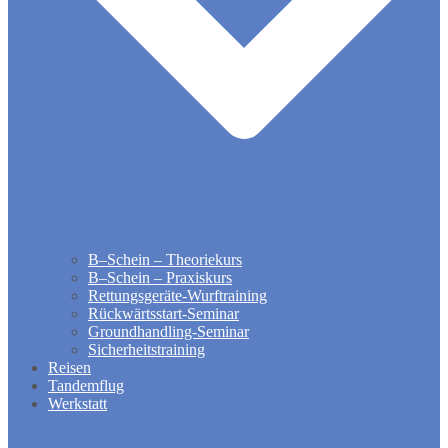
B–Schein – Theoriekurs
B–Schein – Praxiskurs
Rettungsgeräte-Wurftraining
Rückwärtsstart-Seminar
Groundhandling​-Seminar
Sicherheitstraining
Reisen
Tandemflug
Werkstatt