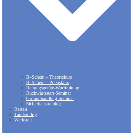
B–Schein – Theoriekurs
B–Schein – Praxiskurs
Rettungsgeräte-Wurftraining
Rückwärtsstart-Seminar
Groundhandling​-Seminar
Sicherheitstraining
Reisen
Tandemflug
Werkstatt